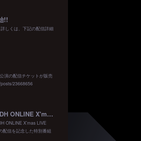
!!
ました！詳しくは、下記の配信詳細
SON』福岡公演の配信チケットが販売
sts/23668656
【12月7日(火)開幕】EXILE TRIBE 6アーティストによる『ABEMA×LDH ONLINE X'mas LIVE PARTY』独占生配信決定!!
LINE X’mas LIVE
イブの配信を記念した特別番組