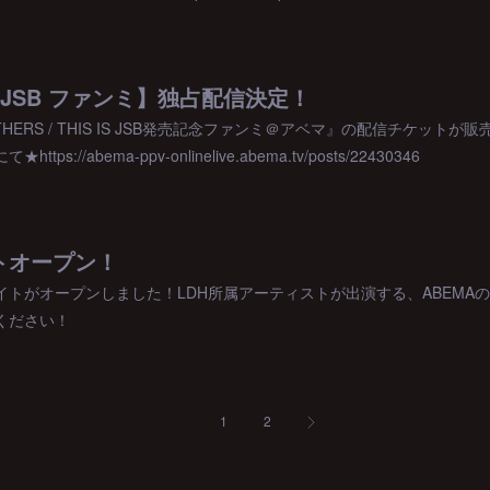
代目JSB ファンミ】独占配信決定！
OTHERS / THIS IS JSB発売記念ファンミ＠アベマ』の配信チケッ
s://abema-ppv-onlinelive.abema.tv/posts/22430346
イトオープン！
Hサイトがオープンしました！LDH所属アーティストが出演する、ABEM
ください！
1
2