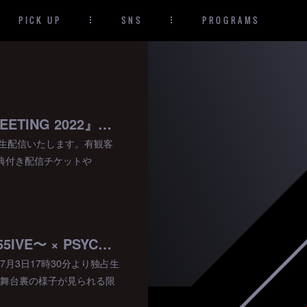
PICK UP
SNS
PROGRAMS
【2022/8/1(月)】『ABEMA×LDH BALLISTIK BOYZ SPECIAL FAN MEETING 2022』を独占生配信！
時より独占生配信いたします。有観客
特典付き配信チケットや
【2022/7/3(日)】『THE SURVIVAL 2022 〜BALLISTIK BOYZ vs MA55IVE〜 × PSYCHIC FEVER』東京公演を生配信！
東京公演を7月3日17時30分より独占生
の舞台裏の様子が見られる限