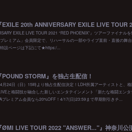
IVERSARY EXILE LIVE TOUR 2021 “RED PHOENIX”』ツアーファイ
MAプレミアム」会員限定で、リハーサルの一部やライブ直前・直後の舞
設ページは下記にて★https:/...
)】『POUND STORM』を独占生配信！
M』を4月24日（日）15時より独占生配信決定！LDH所属アーティストと
IVEと格闘技が融合した新しいエンタテインメント「新たな格闘エンタテ
MAプレミアム会員なら20%OFF！4/17(日)23:59まで早期割引きチ...
】『ØMI LIVE TOUR 2022 "ANSWER..."』神