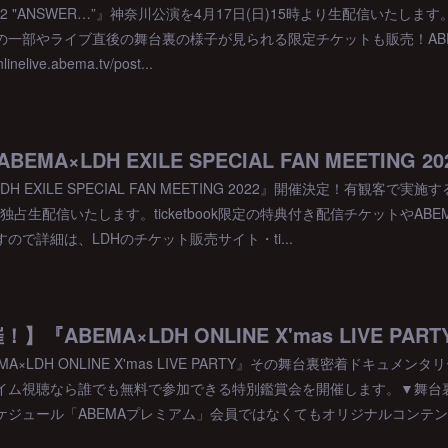
R 2022 "ANSWER…”』神奈川公演を4月17日(日)15時より生配信いたし
の一部やライブ直後の舞台裏の様子が見られる限定チケットも販売！AB
inelive.abema.tv/post...
『ABEMA×LDH EXILE SPECIAL FAN MEETING
LDH EXILE SPECIAL FAN MEETING 2022』開催決定！有観客
独占生配信いたします。ticketbook限定の特典付き配信チケットやAB
ので詳細は、LDHのチケット販売サイト・ti...
A×LDH ONLINE X'mas LIVE PARTY』その舞台裏密着ドキュメン
イム視聴なら誰でも無料で参加できる特別鑑賞会を開催します。▼舞台
ジュール「ABEMAプレミアム」会員ではなくてもオリジナルコンテン..