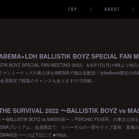
TOP
ABOUT
ISTIK BOYZ SPECIAL FAN MEETING 2022』を8月1日(月)19
ァンミーティグの夜公演をABEMAで独占生配信！ticketbook限定の
」会員限定で観覧のチャンスもありますので詳細...
022 〜BALLISTIK BOYZ vs MA55IVE〜 × PSYCHIC FEVER』の
BEMAプレミアム」会員限定で、リハーサルの一部やライブ直前・直後
MA特設ページは下記にて★https...