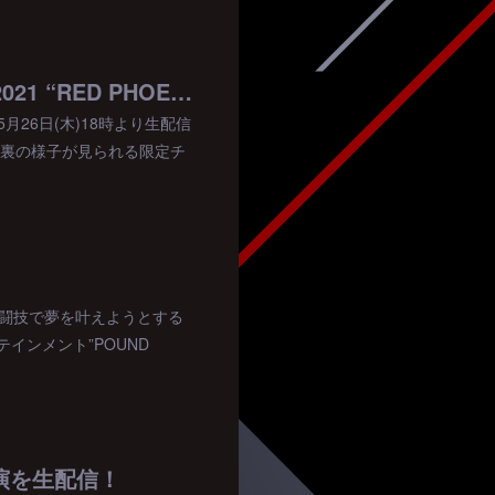
【2022/5/26(木)】『EXILE 20th ANNIVERSARY EXILE LIVE TOUR 2021 “RED PHOENIX”』ツアーファイナルを生配信！
ナルを5月26日(木)18時より生配信
台裏の様子が見られる限定チ
、格闘技で夢を叶えようとする
インメント”POUND
奈川公演を生配信！